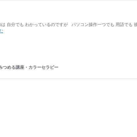
のは 自分でも わかっているのですが パソコン操作一つでも 用語でも
「慣
む
れ
は
必
要」
と
心をみつめる講座・カラーセラピー
自
分
に
言
い
聞
か
せ
る