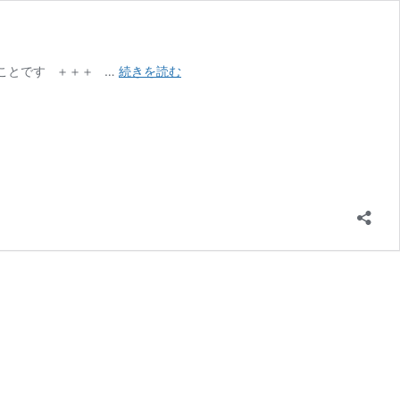
ず
ことです ＋＋＋ …
続きを読む
っ
し
り
と
感
じ
る
重
み