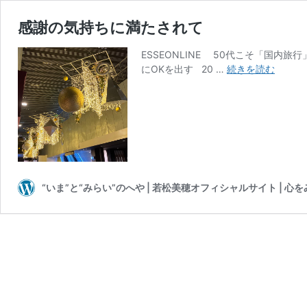
感謝の気持ちに満たされて
ESSEONLINE 50代こそ「国
感
にOKを出す 20 …
続きを読む
謝
の
気
持
ち
に
満
た
“いま”と“みらい”のへや | 若松美穂オフィシャルサイト | 
さ
れ
て