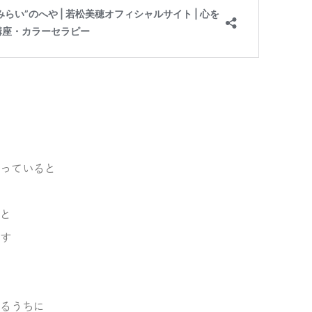
っていると
と
す
るうちに