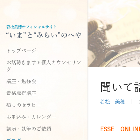
トップページ
お話聴きます＊個人カウンセリン
グ
講座・勉強会
聞いて
資格取得講座
若松 美穂
|
癒しのセラピー
お申込み・カレンダー
講演・執筆のご依頼
ESSE ONLIN