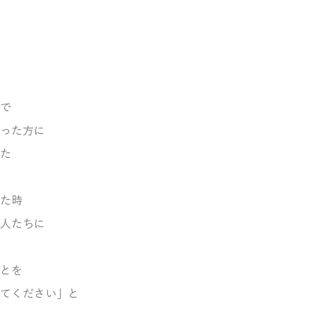
で
った方に
た
た時
人たちに
とを
てください」と