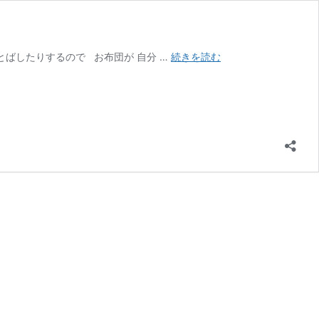
＊
とばしたりするので お布団が 自分 …
続きを読む
今・
目
の
前
に
あ
る
し
あ
わ
せ
＊