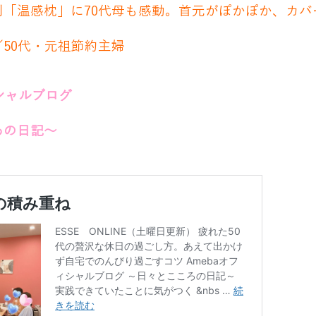
利「温感枕」に70代母も感動。首元がぽかぽか、カバ
50代・元祖節約主婦
ィシャルブログ
ろの日記～