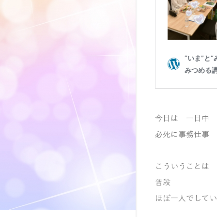
今日は 一日中
必死に事務仕事
こういうことは
普段
ほぼ一人でしてい