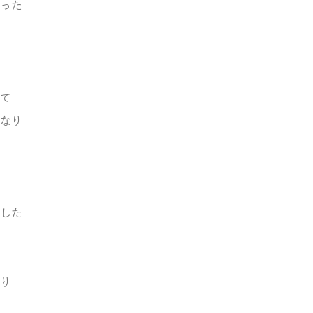
った
て
なり
した
り