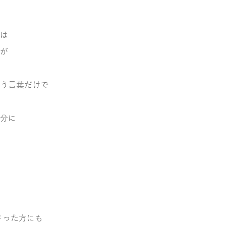
は
が
う言葉だけで
分に
さった方にも