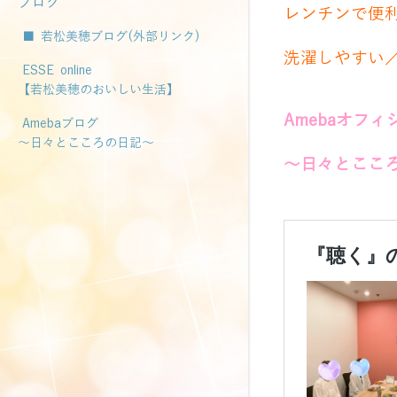
ブログ
レンチンで便
■ 若松美穂ブログ(外部リンク)
洗濯しやすい／
ESSE online
【若松美穂のおいしい生活】
Amebaオフ
Amebaブログ
～日々とこころの日記～
～日々とここ