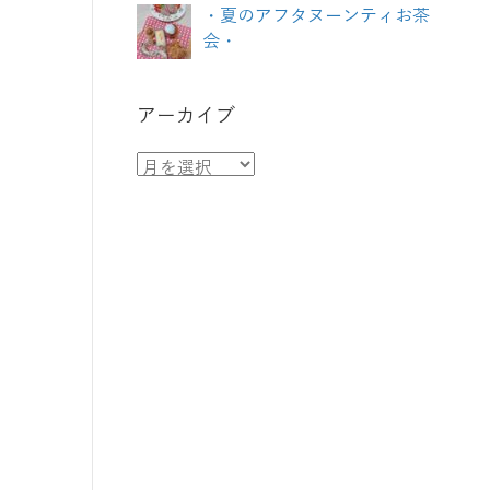
・夏のアフタヌーンティお茶
会・
アーカイブ
ア
ー
カ
イ
ブ