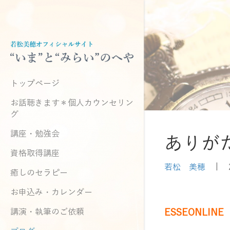
トップページ
お話聴きます＊個人カウンセリン
グ
講座・勉強会
ありが
資格取得講座
若松 美穂
|
癒しのセラピー
お申込み・カレンダー
講演・執筆のご依頼
ESSEONLIN