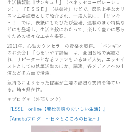
生活情報誌『サンキュ！』（ベネッセコーポレーショ
ン）、『ＥＳＳＥ』（扶桑社）などで、節約上手なカリ
スマ主婦読者として紹介され、一躍人気に。「サンキ
ュ！」では、表紙にもたびたび登場、連載のほか特集な
どにも登場し、生活全般にわたって、楽しく豊かに暮ら
すための様々な工夫を提案。
2011年、心理カウンセラーの資格を取得。「ペンギン
のお茶会」「心をいやす講座」は、全国各地で実施さ
れ、リピーターとなるファンもいるほど人気。エッセイ
ストとしての執筆活動のほか、講演、各メディアへの出
演など多方面で活躍。
気持ちによりそった提案が主婦の熱烈な支持を得てい
る。埼玉県在住。
＊ブログ＊（外部リンク）
『ESSE online【若松美穂のおいしい生活】』
『Amebaブログ ～日々とこころの日記～』