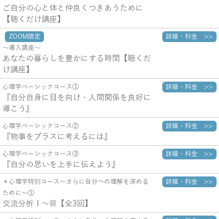
ご自分の心と体と仲良くつきあうために
【聴くだけ講座】
ZOOM限定
詳細・料金 >>
～導入講座～
あなたの暮らしを豊かにする時間【聴くだ
け講座】
詳細・料金 >>
心理学べーシックコース①
『自分自身に目を向け・人間関係を良好に
導こう』
詳細・料金 >>
心理学べーシックコース②
『物事をプラスに考えるには』
詳細・料金 >>
心理学べーシックコース③
『自分の思いを上手に伝えよう』
詳細・料金 >>
＊心理学特別コース～さらに自分への理解を深める
ために～①
交流分析Ⅰ～Ⅲ【全3回】