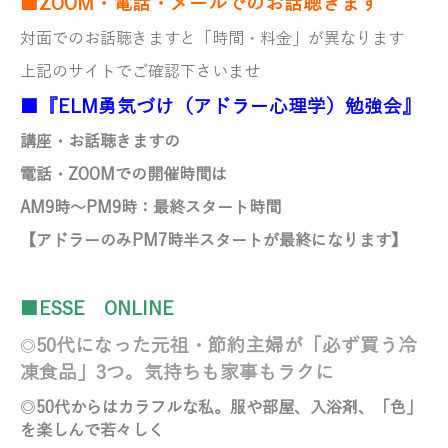
■ZOOM・電話・メールでのお話聴きます
対面でのお話聴きますと「時間・料金」が異なります
上記のサイトでご確認下さいませ
■『ELM勇気づけ（アドラー心理学）勉強会』
講座・お話聴きますの
電話・ZOOMでの開催時間は
AM9時～PM9時
：最終スタート時間
【アドラーのみ
PM7時半スタートが最終になります】
■ESSE ONLINE
50代になった元祖・節約主婦が「必ず買う冷
◎
凍食品」3つ。気持ちも家事もラクに
◎
50代からはカラフルな私。服や部屋、入浴剤、「色」
を楽しんで若々しく