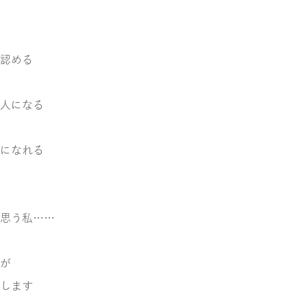
認める
人になる
になれる
思う私……
が
します