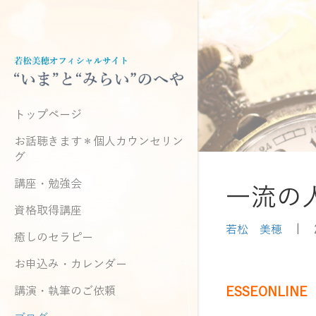
トップページ
お話聴きます＊個人カウンセリン
グ
講座・勉強会
一流の
資格取得講座
若松 美穂
|
癒しのセラピー
お申込み・カレンダー
講演・執筆のご依頼
ESSEONLINE