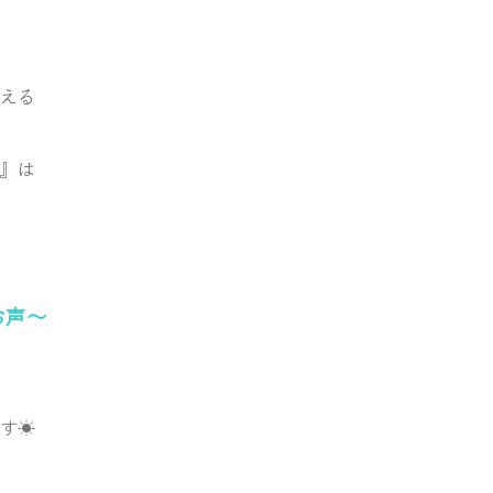
える
』は
お声～
す☀