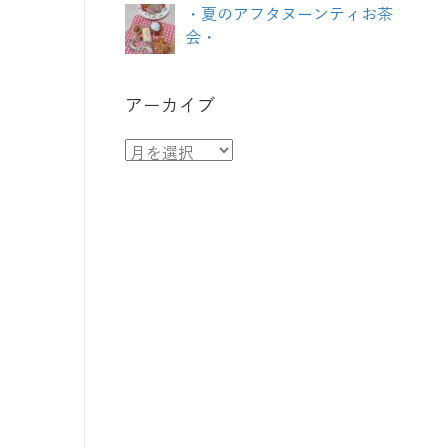
・夏のアフタヌーンティお茶
会・
アーカイブ
ア
ー
カ
イ
ブ