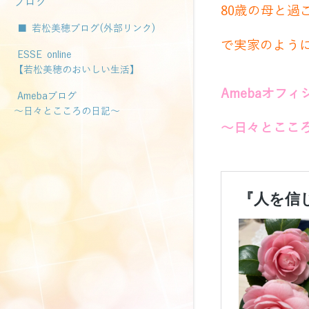
ブログ
80歳の母と
■ 若松美穂ブログ(外部リンク)
で実家のよう
ESSE online
【若松美穂のおいしい生活】
Amebaオフ
Amebaブログ
～日々とこころの日記～
～日々とここ