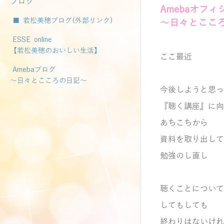
ブログ
Amebaオフ
■ 若松美穂ブログ(外部リンク)
～日々とここ
ESSE online
【若松美穂のおいしい生活】
ここ最近
Amebaブログ
～日々とこころの日記～
今後しようと思っ
『聴く講座』に向
あちこちから
資料を取り出して
勉強のし直し
聴くことについて
してもしても
終わりはないけれ