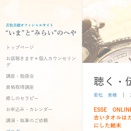
トップページ
お話聴きます＊個人カウンセリン
グ
講座・勉強会
聴く・
資格取得講座
若松 美穂
|
癒しのセラピー
お申込み・カレンダー
ESSE ONLIN
古いタオルは
講演・執筆のご依頼
にした結末