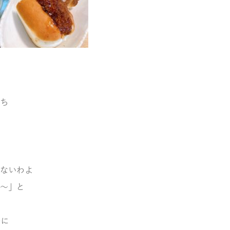
ち
ないわよ
～」と
のに