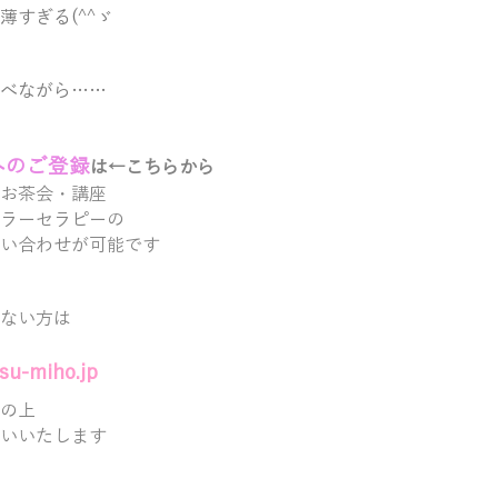
薄すぎる(^^ゞ
べながら……
へのご登録
は←こちらから
お茶会・講座
ラーセラピーの
い合わせが可能です
ない方は
u-miho.jp
の上
いいたします