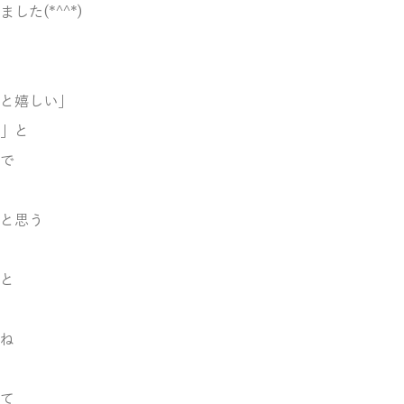
した(*^^*)
と嬉しい」
」と
で
と思う
と
ね
て