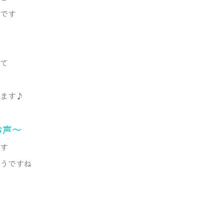
です
て
ます♪
お声～
す
うですね