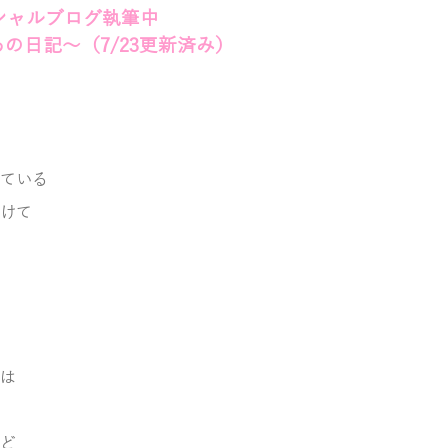
ィシャルブログ執筆中
ろの日記～（7
/23
更新済み）
ている
けて
は
ど