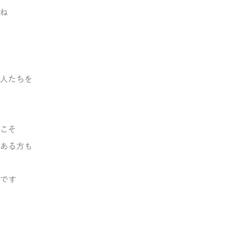
ね
人たちを
こそ
ある方も
です