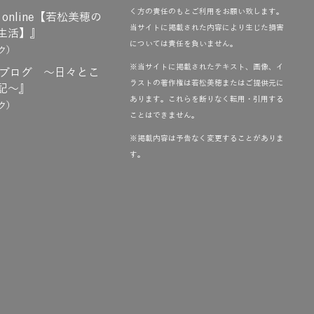
く方の責任のもとご利用をお願い致します。
 online【若松美穂の
当サイトに掲載された内容により生じた損害
生活】』
については責任を負いません。
ク）
※当サイトに掲載されたテキスト、画像、イ
baブログ ～日々とこ
ラストの著作権は若松美穂またはご提供元に
記～』
あります。これらを断りなく転用・引用する
ク）
ことはできません。
※掲載内容は予告なく変更することがありま
す。