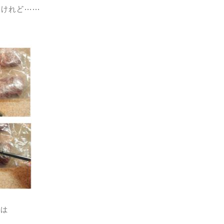
けれど……
は