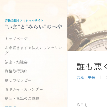
トップページ
お話聴きます＊個人カウンセリン
グ
講座・勉強会
誰も悪
資格取得講座
若松 美穂
|
癒しのセラピー
お申込み・カレンダー
講演・執筆のご依頼
昨日も