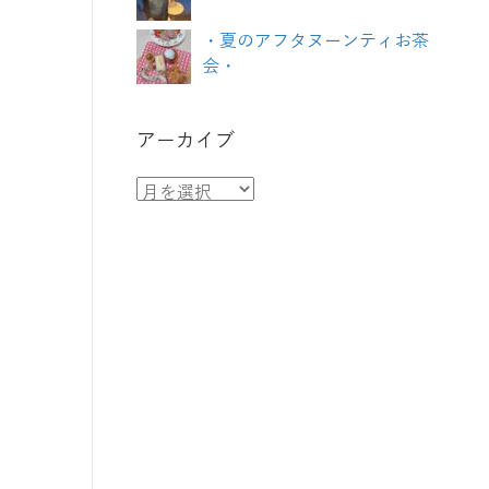
・夏のアフタヌーンティお茶
会・
アーカイブ
ア
ー
カ
イ
ブ