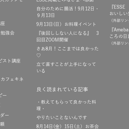
人カウンセ
ESSE掲載とみなさまへ感謝
『ESSE
自分のために腸活！9月12日・
おいしい
９月13日
（外部リン
講座
9月13日(日）お料理イベント
『Ame
学勉強会
『後回ししない人になる』 3
ころの日
回目ZOOM開催
（外部リン
さあ8月！ここまでは良かった
♡
ピスト講座
立て直すことが上手になって
いる
＊カフェキネ
良く読まれている記事
ピー
・教えてもらって良かった料
座
理・
ダー
やりたいことないんです
頼
8月14日(金）15日(土）お茶会