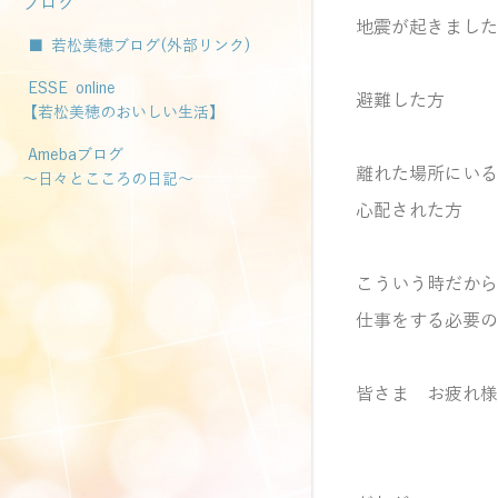
ブログ
地震が起きました
■ 若松美穂ブログ(外部リンク)
ESSE online
避難した方
【若松美穂のおいしい生活】
Amebaブログ
離れた場所にいる
～日々とこころの日記～
心配された方
こういう時だから
仕事をする必要の
皆さま お疲れ様