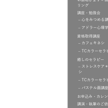
お話聴きます＊個
リング
講座・勉強会
心をみつめる
アドラー心理
資格取得講座
カフェキネシ
TCカラーセラ
癒しのセラピー
ストレスケア
シ
TCカラーセラ
パステル画講
お申込み・カレン
講演・執筆のご依