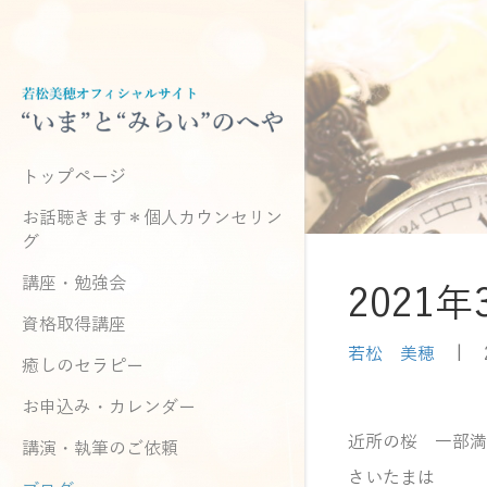
トップページ
お話聴きます＊個人カウンセリン
グ
講座・勉強会
2021
資格取得講座
若松 美穂
|
癒しのセラピー
お申込み・カレンダー
近所の桜 一部満
講演・執筆のご依頼
さいたまは