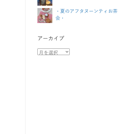
・夏のアフタヌーンティお茶
会・
アーカイブ
ア
ー
カ
イ
ブ