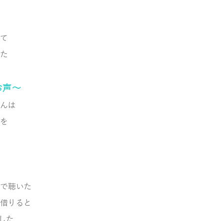
て
た
お声～
んは
を
で聴いた
借りると
した