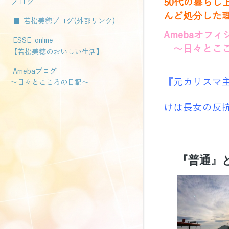
ブログ
50代の暮ら
んど処分した
■ 若松美穂ブログ(外部リンク)
Amebaオフ
ESSE online
～日々とこころ
【若松美穂のおいしい生活】
Amebaブログ
『元カリスマ
～日々とこころの日記～
けは長女の反