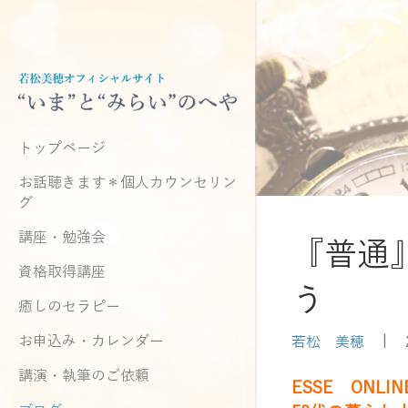
トップページ
お話聴きます＊個人カウンセリン
グ
講座・勉強会
『普通
資格取得講座
う
癒しのセラピー
お申込み・カレンダー
若松 美穂
|
講演・執筆のご依頼
ESSE ONLIN