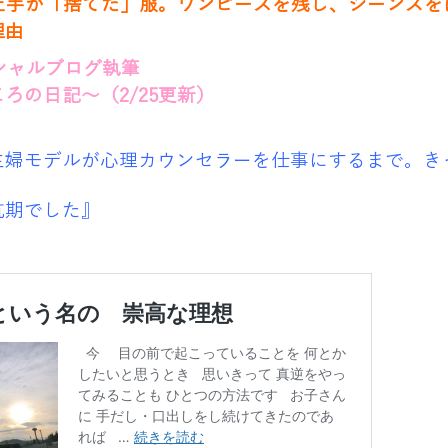
し上手が「捨てた」服。ワンピースを残し、ジーンズを
理由
ィシャルブログ執筆
の日記～（2/25
更新）
主婦モデルが心理カウンセラーを仕事にするまで。き
抗期でした』