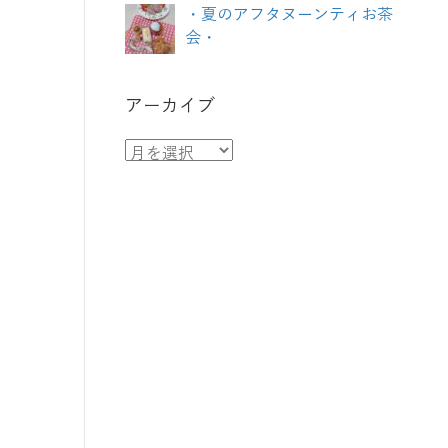
・夏のアフタヌーンティお茶
会・
アーカイブ
ア
ー
カ
イ
ブ