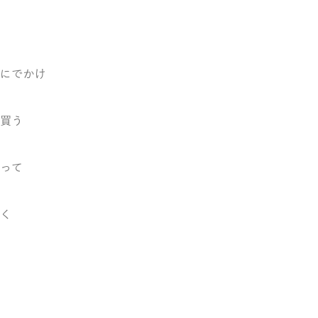
にでかけ
買う
って
く