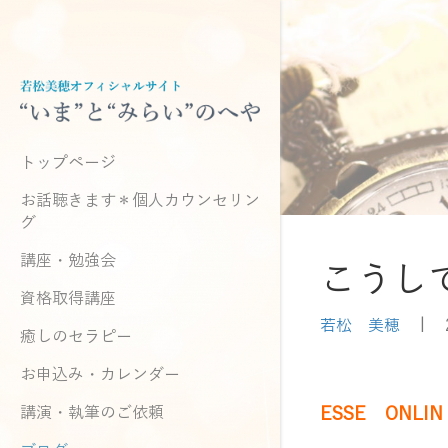
トップページ
お話聴きます＊個人カウンセリン
グ
講座・勉強会
こうし
資格取得講座
若松 美穂
|
癒しのセラピー
お申込み・カレンダー
講演・執筆のご依頼
ESSE ONL