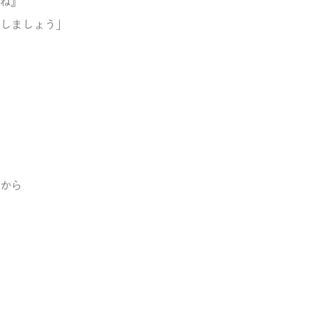
ね』
しましょう」
から