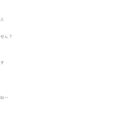
人
せん？
す
ね～