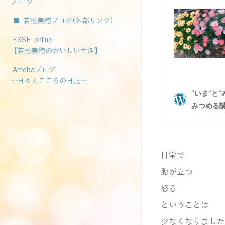
ブログ
■ 若松美穂ブログ(外部リンク)
ESSE online
【若松美穂のおいしい生活】
Amebaブログ
～日々とこころの日記～
日常で
腹が立つ
怒る
ということは
少なくなりました