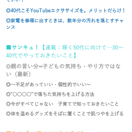
ていい？
◎40代こそYouTubeエクササイズを。
メリットだらけ！
◎家電を修理に出すときは、
数年分の汚れを落とすチャ
ンス
■
サンキュ！
【連載：輝く50代に向けて…30～
40代でやっておきたいこと】
親の言い分=子どもの気持ち・やり方ではな
◎
い（最新）
◎
～不足があっていい・個性的でいい～
◎”○○○○”で落ちた気持ちを上げる方法
◎今がすべてじゃない 子育てで知っておきたいこと
◎体を温めるグッズをそばに置くことで
肌つやを上げる