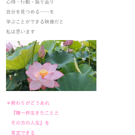
心得・行動・振り返り
自分を見つめる……を
学ぶことができる映像だと
私は思います
＊終わりがどうあれ
『精一杯生きたこと
と
その方の人生』を
肯定できる